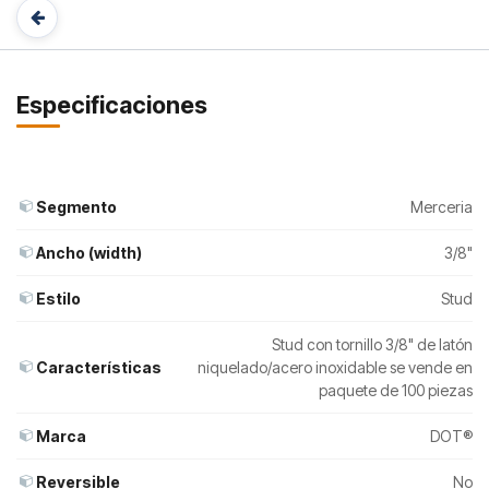
Especificaciones
Segmento
Merceria
Ancho (width)
3/8"
Estilo
Stud
Stud con tornillo 3/8" de latón
Características
niquelado/acero inoxidable se vende en
paquete de 100 piezas
Marca
DOT®
Reversible
No