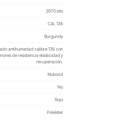
2670 mts
CAL 138
Burgundy
nsado antihumedad calibre 138 con
iores de resistencia elasticidad y
recuperación.
Nubond
No
Rojo
Poliéster