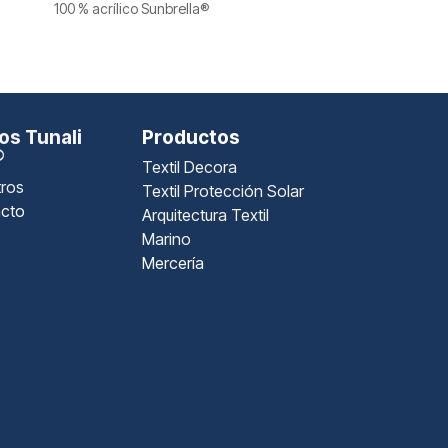
100 % acrílico Sunbrella®
s Tunali
Productos
®
Textil Decora
ros
Textil Protección Solar
cto
Arquitectura Textil
Marino
Mercería