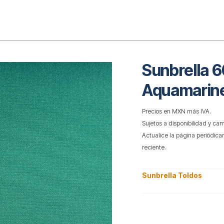
o
Sunbrella
Aquamarin
Precios en MXN más IVA.
Sujetos a disponibilidad y cam
Actualice la página periódica
reciente.
Sunbrella Toldos