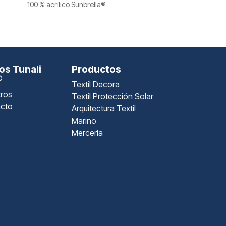
100 % acrílico Sunbrella®
s Tunali
Productos
®
Textil Decora
ros
Textil Protección Solar
cto
Arquitectura Textil
Marino
Mercería