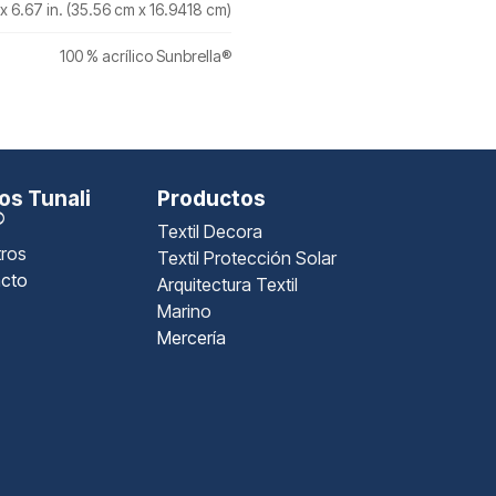
. x 6.67 in. (35.56 cm x 16.9418 cm)
100 % acrílico Sunbrella®
s Tunali
Productos
®
Textil Decora
ros
Textil Protección Solar
cto
Arquitectura Textil
Marino
Mercería