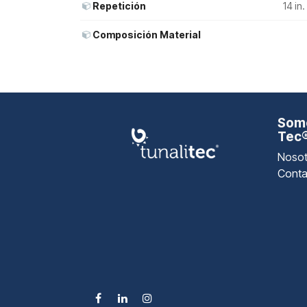
Repetición
14 in
Composición Material
Somo
Tec
Nosot
Conta