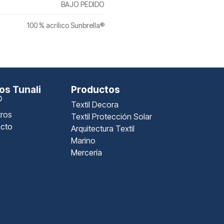
BAJO PEDIDO
100 % acrílico Sunbrella®
s Tunali
Productos
®
Textil Decora
ros
Textil Protección Solar
cto
Arquitectura Textil
Marino
Mercería