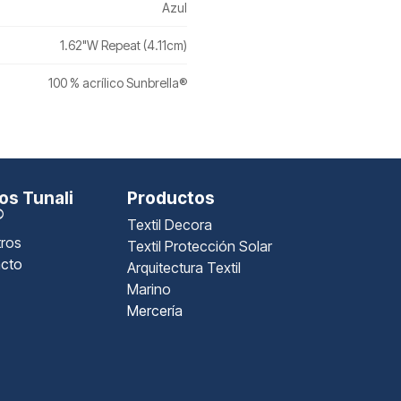
Azul
1.62"W Repeat (4.11cm)
100 % acrílico Sunbrella®
s Tunali
Productos
®
Textil Decora
ros
Textil Protección Solar
cto
Arquitectura Textil
Marino
Mercería