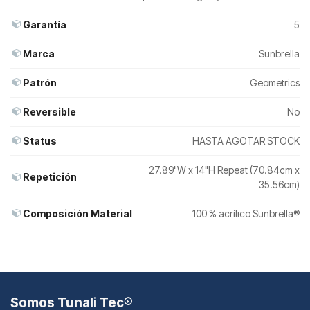
Garantía
5
Marca
Sunbrella
Patrón
Geometrics
Reversible
No
Status
HASTA AGOTAR STOCK
27.89"W x 14"H Repeat (70.84cm x
Repetición
35.56cm)
Composición Material
100 % acrílico Sunbrella®
Somos Tunali Tec®