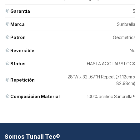
Garantía
5
Marca
Sunbrella
Patrón
Geometrics
Reversible
No
Status
HASTA AGOTAR STOCK
28"W x 32..67"H Repeat (71.12cm x
Repetición
82.98cm)
Composición Material
100 % acrílico Sunbrella®
Somos Tunali Tec®