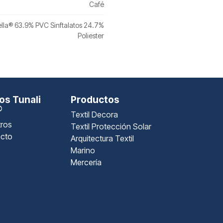
Café
ella® 63.9% PVC Sinftalatos 24.7%
Poliester
s Tunali
Productos
®
Textil Decora
ros
Textil Protección Solar
cto
Arquitectura Textil
Marino
Mercería