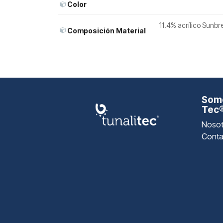
Color
11.4% acrílico Sunbr
Composición Material
Somo
Tec
Nosot
Conta