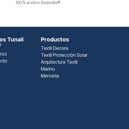
100 % acrílico Sunbrella®
s Tunali
Productos
®
Textil Decora
ros
Textil Protección Solar
cto
Arquitectura Textil
Marino
Mercería