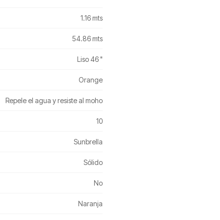
1.16 mts
54.86 mts
Liso 46 "
Orange
Repele el agua y resiste al moho
10
Sunbrella
Sólido
No
Naranja