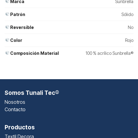
Marca
Sunbrella
Patrón
Sólido
Reversible
No
Color
Rojo
Composición Material
100 % acrílico Sunbrella®
Somos Tunali Tec®
Nosotros
Contacto
Productos
Textil Decora