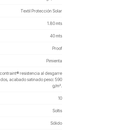
Textil Protección Solar
1.80 mts
40 mts
Proof
Pimienta
ntraint® resistencia al desgarre
lidos, acabado satinado peso: 590
g/m².
10
Soltis
Sólido