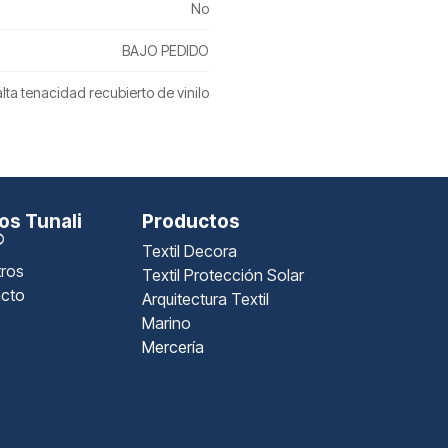
No
BAJO PEDIDO
alta tenacidad recubierto de vinilo
s Tunali
Productos
®
Textil Decora
ros
Textil Protección Solar
cto
Arquitectura Textil
Marino
Mercería