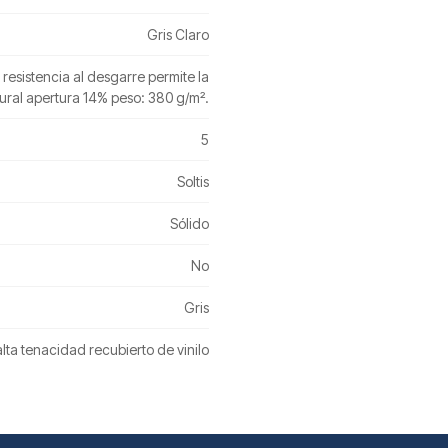
Gris Claro
esistencia al desgarre permite la
tural apertura 14% peso: 380 g/m².
5
Soltis
Sólido
No
Gris
alta tenacidad recubierto de vinilo