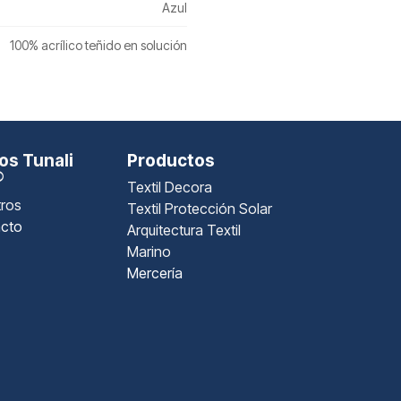
Azul
100% acrílico teñido en solución
s Tunali
Productos
®
Textil Decora
ros
Textil Protección Solar
cto
Arquitectura Textil
Marino
Mercería