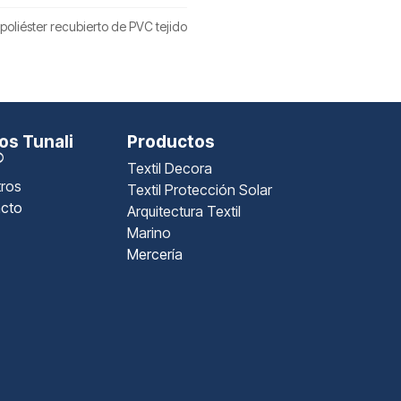
poliéster recubierto de PVC tejido
s Tunali
Productos
®
Textil Decora
ros
Textil Protección Solar
cto
Arquitectura Textil
Marino
Mercería