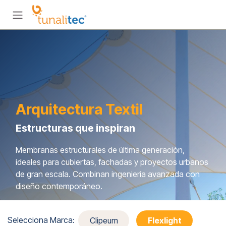
Ir al contenido
Arquitectura Textil
Estructuras que inspiran
Membranas estructurales de última generación,
ideales para cubiertas, fachadas y proyectos urbanos
de gran escala. Combinan ingeniería avanzada con
diseño contemporáneo.
Selecciona Marca:
Clipeum
Flexlight