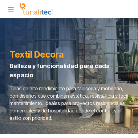
Ir al contenido
Textil Decora
Belleza y funcionalidad para cada
espacio
Telas de alto rendimiento para tapicería y mobiliario,
con diseños que combinan estética, resistencia y fácil
mantenimiento. Ideales para proyectos residenciales,
comerciales y de hospitalidad donde el confort y el
estilo son prioridad.